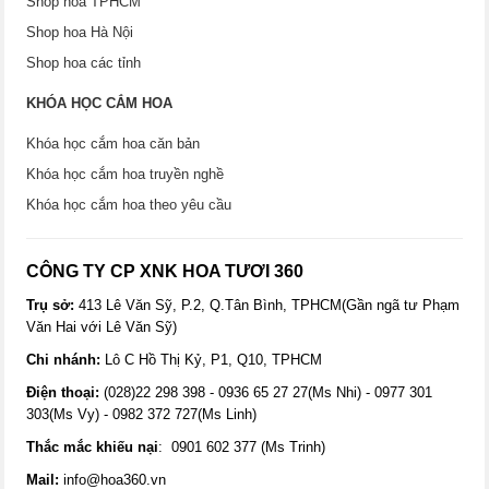
Shop hoa TPHCM
Shop hoa Hà Nội
Shop hoa các tỉnh
KHÓA HỌC CẮM HOA
Khóa học cắm hoa căn bản
Khóa học cắm hoa truyền nghề
Khóa học cắm hoa theo yêu cầu
CÔNG TY CP XNK HOA TƯƠI 360
Trụ sở:
413 Lê Văn Sỹ, P.2, Q.Tân Bình, TPHCM(Gần ngã tư Phạm
Văn Hai với Lê Văn Sỹ)
Chi nhánh:
Lô C Hồ Thị Kỷ, P1, Q10, TPHCM
Điện thoại:
(028)22 298 398 - 0936 65 27 27(Ms Nhi) - 0977 301
303(Ms Vy) - 0982 372 727(Ms Linh)
Thắc mắc khiếu nại
: 0901 602 377 (Ms Trinh)
Mail:
info@hoa360.vn