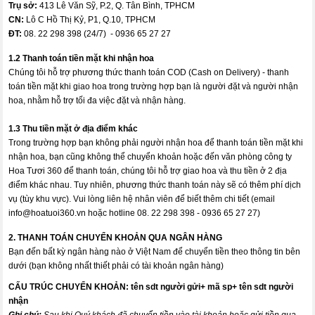
Trụ sở:
413 Lê Văn Sỹ, P.2, Q. Tân Bình, TPHCM
CN:
Lô C Hồ Thị Kỷ, P1, Q.10, TPHCM
ĐT:
08. 22 298 398 (24/7) - 0936 65 27 27
1.2 Thanh toán tiền mặt khi nhận hoa
Chúng tôi hỗ trợ phương thức thanh toán COD (Cash on Delivery) - thanh
toán tiền mặt khi giao hoa trong trường hợp bạn là người đặt và người nhận
hoa, nhằm hỗ trợ tối đa việc đặt và nhận hàng.
1.3 Thu tiền mặt ở địa điểm khác
Trong trường hợp bạn không phải người nhận hoa để thanh toán tiền mặt khi
nhận hoa, bạn cũng không thể chuyển khoản hoặc đến văn phòng công ty
Hoa Tươi 360 để thanh toán, chúng tôi hỗ trợ giao hoa và thu tiền ở 2 địa
điểm khác nhau. Tuy nhiên, phương thức thanh toán này sẽ có thêm phí dịch
vụ (tùy khu vực). Vui lòng liên hệ nhân viên để biết thêm chi tiết (email
info@hoatuoi360.vn
hoặc hotline 08. 22 298 398 - 0936 65 27 27)
2. THANH TOÁN CHUYỂN KHOẢN QUA NGÂN HÀNG
Bạn đến bất kỳ ngân hàng nào ở Việt Nam để chuyển tiền theo thông tin bên
dưới (bạn không nhất thiết phải có tài khoản ngân hàng)
CẤU TRÚC CHUYỂN KHOẢN:
tên sdt người gửi+ mã sp+ tên sdt người
nhận