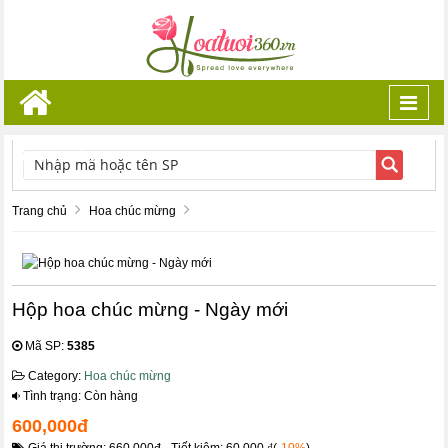
Toggl
navig
TÌM KIẾM
Trang chủ
Hoa chúc mừng
Hộp hoa chúc mừng - Ngày mới
Mã SP:
5385
Category:
Hoa chúc mừng
Tình trạng: Còn hàng
600,000đ
Giá thị trường: 660,000đ - Tiết kiệm: 60,000 ₫(
-10%
)