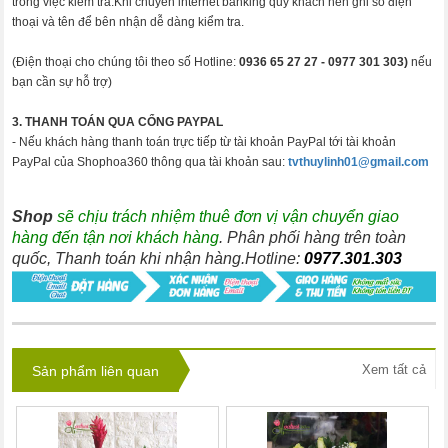
trong việc kiểm tra.Khi chuyển internet banking quý khách nên ghi số điện
thoại và tên để bên nhận dễ dàng kiểm tra.
(Điện thoại cho chúng tôi theo số Hotline:
0936 65 27 27 -
0977 301 303)
nếu
bạn cần sự hỗ trợ)
3. THANH TOÁN QUA CỔNG PAYPAL
- Nếu khách hàng thanh toán trực tiếp từ tài khoản PayPal tới tài khoản
PayPal của Shophoa360 thông qua tài khoản sau:
tvthuylinh01@gmail.com
Shop
sẽ chịu trách nhiệm thuê đơn vị vận chuyển giao
hàng đến tận nơi khách hàng
. Phân phối hàng trên toàn
quốc, Thanh toán khi nhận hàng.Hotline:
0977.301.303
Xem tất cả
Sản phẩm liên quan