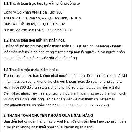
1.1 Thanh toán trực tiếp tại văn phòng công ty
Công ty Cổ Phần XNK Hoa Tươi 360
Trụ sở:
413 Lê Văn Sỹ, P.2, Q. Tân Bình, TPHCM
CN:
Lô C Hồ Thị Kỷ, P1, Q.10, TPHCM
ĐT:
08. 22 298 398 (24/7) - 0936 65 27 27
1.2 Thanh toán tiền mặt khi nhận hoa
Chúng tôi hỗ trợ phương thức thanh toán COD (Cash on Delivery) - thanh
toán tiền mặt khi giao hoa trong trường hợp bạn là người đặt và người nhận
hoa, nhằm hỗ trợ tối đa việc đặt và nhận hàng.
1.3 Thu tiền mặt ở địa điểm khác
Trong trường hợp bạn không phải người nhận hoa để thanh toán tiền mặt khi
nhận hoa, bạn cũng không thể chuyển khoản hoặc đến văn phòng công ty
Hoa Tươi 360 để thanh toán, chúng tôi hỗ trợ giao hoa và thu tiền ở 2 địa
điểm khác nhau. Tuy nhiên, phương thức thanh toán này sẽ có thêm phí dịch
vụ (tùy khu vực). Vui lòng liên hệ nhân viên để biết thêm chi tiết (email
info@hoatuoi360.vn
hoặc hotline 08. 22 298 398 - 0936 65 27 27)
2. THANH TOÁN CHUYỂN KHOẢN QUA NGÂN HÀNG
Bạn đến bất kỳ ngân hàng nào ở Việt Nam để chuyển tiền theo thông tin bên
dưới (bạn không nhất thiết phải có tài khoản ngân hàng)