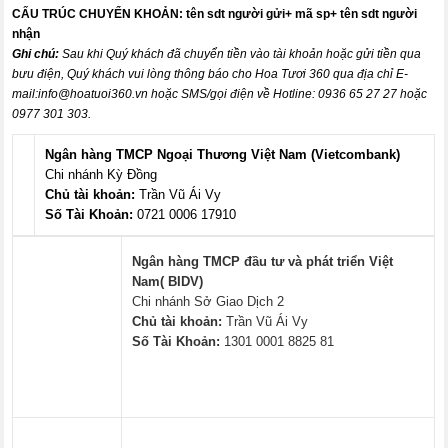
CẤU TRÚC CHUYỂN KHOẢN:
tên sdt người gửi+ mã sp+ tên sdt người
nhận
Ghi chú:
Sau khi Quý khách đã chuyển tiền vào tài khoản hoặc gửi tiền qua
bưu điện, Quý khách vui lòng thông báo cho Hoa Tươi 360 qua địa chỉ E-
mail:
info@hoatuoi360.vn
hoặc SMS/gọi điện về Hotline: 0936 65 27 27 hoặc
0977 301 303.
Ngân hàng TMCP Ngoại Thương Việt Nam (Vietcombank)
Chi nhánh Kỳ Đồng
Chủ tài khoản:
Trần Vũ Ái Vy
Số Tài Khoản:
0721 0006 17910
Ngân hàng TMCP đầu tư và phát triển Việt
Nam( BIDV)
Chi nhánh Sở Giao Dịch 2
Chủ tài khoản:
Trần Vũ Ái Vy
Số Tài Khoản:
1301 0001 8825 81