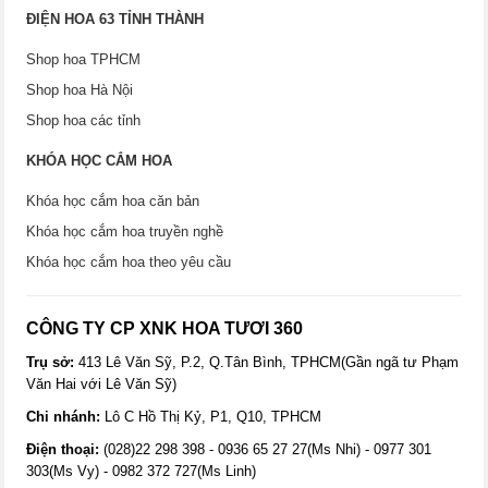
ĐIỆN HOA 63 TỈNH THÀNH
Shop hoa TPHCM
Shop hoa Hà Nội
Shop hoa các tỉnh
KHÓA HỌC CẮM HOA
Khóa học cắm hoa căn bản
Khóa học cắm hoa truyền nghề
Khóa học cắm hoa theo yêu cầu
CÔNG TY CP XNK HOA TƯƠI 360
Trụ sở:
413 Lê Văn Sỹ, P.2, Q.Tân Bình, TPHCM(Gần ngã tư Phạm
Văn Hai với Lê Văn Sỹ)
Chi nhánh:
Lô C Hồ Thị Kỷ, P1, Q10, TPHCM
Điện thoại:
(028)22 298 398 - 0936 65 27 27(Ms Nhi) - 0977 301
303(Ms Vy) - 0982 372 727(Ms Linh)