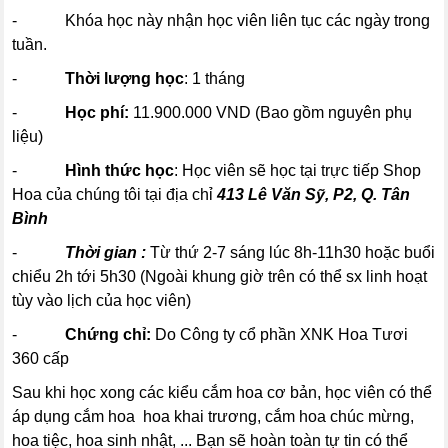
- Khóa học này nhận học viên liên tục các ngày trong
tuần.
-
Thời lượng học
: 1 tháng
-
Học phí:
11.900.000 VND (Bao gồm nguyên phụ
liệu)
-
Hình thức học
: Học viên sẽ học tại trực tiếp Shop
Hoa của chúng tôi tại địa chỉ
413 Lê Văn Sỹ, P2, Q. Tân
Bình
-
Thời gian :
Từ thứ 2-7 sáng lúc 8h-11h30 hoặc buổi
chiểu 2h tới 5h30 (Ngoài khung giờ trên có thể sx linh hoạt
tùy vào lịch của học viên)
-
Chứng chỉ:
Do Công ty cổ phần XNK Hoa Tươi
360 cấp
Sau khi học xong các kiểu cắm hoa cơ bản, học viên có thể
áp dụng cắm hoa hoa khai trương, cắm hoa chúc mừng,
hoa tiệc, hoa sinh nhật, ... Bạn sẽ hoàn toàn tự tin có thể