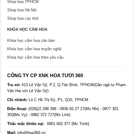
Shop hoa TPHCM
Shop hoa Hà Nội
Shop hoa các tỉnh
KHÓA HỌC CẮM HOA
Khóa học cắm hoa căn bản
Khóa học cắm hoa truyền nghề
Khóa học cắm hoa theo yêu cầu
CÔNG TY CP XNK HOA TƯƠI 360
Trụ sở:
413 Lê Văn Sỹ, P.2, Q.Tân Bình, TPHCM(Gần ngã tư Phạm
Văn Hai với Lê Văn Sỹ)
Chi nhánh:
Lô C Hồ Thị Kỷ, P1, Q10, TPHCM
Điện thoại:
(028)22 298 398 - 0936 65 27 27(Ms Nhi) - 0977 301
303(Ms Vy) - 0982 372 727(Ms Linh)
Thắc mắc khiếu nại
: 0901 602 377 (Ms Trinh)
Mail:
info@hoa360.vn