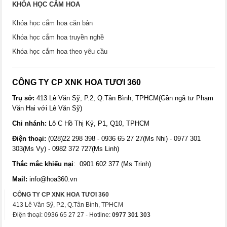
KHÓA HỌC CẮM HOA
Khóa học cắm hoa căn bản
Khóa học cắm hoa truyền nghề
Khóa học cắm hoa theo yêu cầu
CÔNG TY CP XNK HOA TƯƠI 360
Trụ sở:
413 Lê Văn Sỹ, P.2, Q.Tân Bình, TPHCM(Gần ngã tư Phạm
Văn Hai với Lê Văn Sỹ)
Chi nhánh:
Lô C Hồ Thị Kỷ, P1, Q10, TPHCM
Điện thoại:
(028)22 298 398 - 0936 65 27 27(Ms Nhi) - 0977 301
303(Ms Vy) - 0982 372 727(Ms Linh)
Thắc mắc khiếu nại
: 0901 602 377 (Ms Trinh)
Mail:
info@hoa360.vn
CÔNG TY CP XNK HOA TƯƠI 360
413 Lê Văn Sỹ, P.2, Q.Tân Bình, TPHCM
Điện thoại: 0936 65 27 27 - Hotline:
0977 301 303