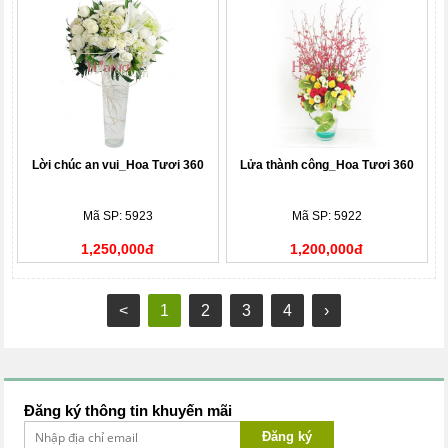
Lời chúc an vui_Hoa Tươi 360
Lửa thành công_Hoa Tươi 360
Mã SP: 5923
Mã SP: 5922
1,250,000đ
1,200,000đ
<
1
2
3
4
›
Đăng ký thông tin khuyến mãi
Đăng ký