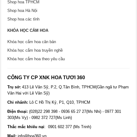
Shop hoa TPHCM
Shop hoa Hà Nội
Shop hoa các tỉnh
KHÓA HỌC CẮM HOA
Khóa học cắm hoa căn bản
Khóa học cắm hoa truyền nghề
Khóa học cắm hoa theo yêu cầu
CÔNG TY CP XNK HOA TƯƠI 360
Trụ sở:
413 Lê Văn Sỹ, P.2, Q.Tân Bình, TPHCM(Gần ngã tư Phạm
Văn Hai với Lê Văn Sỹ)
Chi nhánh:
Lô C Hồ Thị Kỷ, P1, Q10, TPHCM
Điện thoại:
(028)22 298 398 - 0936 65 27 27(Ms Nhi) - 0977 301
303(Ms Vy) - 0982 372 727(Ms Linh)
Thắc mắc khiếu nại
: 0901 602 377 (Ms Trinh)
Mail:
info@hoa360.vn