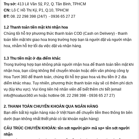
Trụ sở:
413 Lê Văn Sỹ, P.2, Q. Tân Bình, TPHCM
CN:
Lô C Hồ Thị Kỷ, P1, Q.10, TPHCM
ĐT:
08. 22 298 398 (24/7) - 0936 65 27 27
1.2 Thanh toán tiền mặt khi nhận hoa
Chúng tôi hỗ trợ phương thức thanh toán COD (Cash on Delivery) - thanh
toán tiền mặt khi giao hoa trong trường hợp bạn là người đặt và người nhận
hoa, nhằm hỗ trợ tối đa việc đặt và nhận hàng.
1.3 Thu tiền mặt ở địa điểm khác
Trong trường hợp bạn không phải người nhận hoa để thanh toán tiền mặt khi
nhận hoa, bạn cũng không thể chuyển khoản hoặc đến văn phòng công ty
Hoa Tươi 360 để thanh toán, chúng tôi hỗ trợ giao hoa và thu tiền ở 2 địa
điểm khác nhau. Tuy nhiên, phương thức thanh toán này sẽ có thêm phí dịch
vụ (tùy khu vực). Vui lòng liên hệ nhân viên để biết thêm chi tiết (email
info@hoatuoi360.vn
hoặc hotline 08. 22 298 398 - 0936 65 27 27)
2. THANH TOÁN CHUYỂN KHOẢN QUA NGÂN HÀNG
Bạn đến bất kỳ ngân hàng nào ở Việt Nam để chuyển tiền theo thông tin bên
dưới (bạn không nhất thiết phải có tài khoản ngân hàng)
CẤU TRÚC CHUYỂN KHOẢN:
tên sdt người gửi+ mã sp+ tên sdt người
nhận