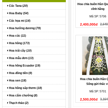
Hoa chia buồn Hàn Quố
Cúc Tana (
20
)
vĩnh hằng
Hoa Baby (
54
)
Mã SP: 5706
Cúc họa mi (
14
)
2,400,000đ
2,640
Hoa hướng dương (
79
)
Hoa cúc (
11
)
Hoa hồng (
173
)
Hoa trái cây (
10
)
Hoa mẫu đơn (
13
)
Hoa hồng Ecuador (
19
)
Hoa đồng tiền (
9
)
Hoa chia buồn Hàn 
Hoa sen (
18
)
Sống gửi thác v
Hoa hồng sáp thơm (
18
)
Mã SP: 5701
Hoa cẩm chướng (
8
)
2,500,000đ
3,164
Thạch thảo (
2
)