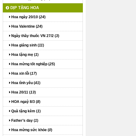
DỊP TẶNG HOA
Hoa ngày 20/10 (
24
)
Hoa Valentine (
24
)
Ngày thầy thuốc VN 27/2 (
3
)
Hoa giáng sinh (
11
)
Hoa tặng mẹ (
1
)
Hoa mừng tốt nghiệp (
25
)
Hoa xin lỗi (
17
)
Hoa tình yêu (
41
)
Hoa 20/11 (
13
)
HOA ngaỳ 8/3 (
8
)
Quà tặng kèm (
1
)
Father’s day (
1
)
Hoa mừng sức khỏe (
0
)