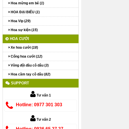
Hoa mừng em bé (
1
)
HOA ĐẠI BIỂU (
1
)
Hoa Vip (
29
)
Hoa sự kiện (
15
)
HOA CƯỚI
Xe hoa cưới (
18
)
Cổng hoa cưới (
12
)
Vòng đội đầu cô dâu (
3
)
Hoa cầm tay cô dâu (
82
)
SUPPORT
Tư vấn 1
Hotline: 0977 301 303
Tư vấn 2
Hotline: 0936 65 27 27