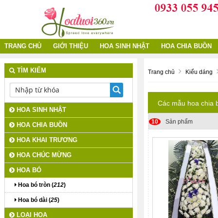
TRANG CHỦ
GIỚI THIỆU
HOA SINH NHẬT
HOA CHIA BUỒN
TÌM KIẾM
Trang chủ
Kiểu dáng
Các mẫu hoa chia 
HOA SINH NHẬT
10
Sản phẩm
HOA CHIA BUỒN
HOA KHAI TRƯƠNG
HOA CHÚC MỪNG
HOA BÓ
Hoa bó tròn (
212
)
Hoa bó dài (
25
)
LOẠI HOA