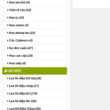
Hoa loa kèn (
4
)
Cấm tú cầu (
10
)
Hoa ly (
10
)
Hoa salem (
3
)
Hoa phong lan (
24
)
Cúc Calimero (
4
)
Nụ tầm xuân (
47
)
Hoa cao cấp (
19
)
Hoa tulip (
4
)
HỒ ĐIỆP
Lan hồ điệp kết hợp (
8
)
Lan hồ điệp vàng (
17
)
Lan hồ điệp tết (
174
)
Lan hồ điệp tím (
28
)
Lan Hồ Điệp Trắng (
50
)