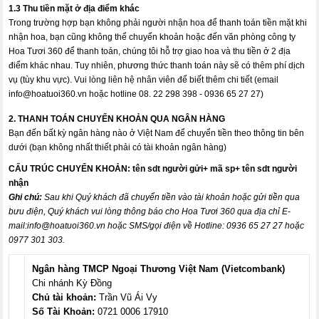
1.3 Thu tiền mặt ở địa điểm khác
Trong trường hợp bạn không phải người nhận hoa để thanh toán tiền mặt khi
nhận hoa, bạn cũng không thể chuyển khoản hoặc đến văn phòng công ty
Hoa Tươi 360 để thanh toán, chúng tôi hỗ trợ giao hoa và thu tiền ở 2 địa
điểm khác nhau. Tuy nhiên, phương thức thanh toán này sẽ có thêm phí dịch
vụ (tùy khu vực). Vui lòng liên hệ nhân viên để biết thêm chi tiết (email
info@hoatuoi360.vn
hoặc hotline 08. 22 298 398 - 0936 65 27 27)
2. THANH TOÁN CHUYỂN KHOẢN QUA NGÂN HÀNG
Bạn đến bất kỳ ngân hàng nào ở Việt Nam để chuyển tiền theo thông tin bên
dưới (bạn không nhất thiết phải có tài khoản ngân hàng)
CẤU TRÚC CHUYỂN KHOẢN:
tên sdt người gửi+ mã sp+ tên sdt người
nhận
Ghi chú:
Sau khi Quý khách đã chuyển tiền vào tài khoản hoặc gửi tiền qua
bưu điện, Quý khách vui lòng thông báo cho Hoa Tươi 360 qua địa chỉ E-
mail:
info@hoatuoi360.vn
hoặc SMS/gọi điện về Hotline: 0936 65 27 27 hoặc
0977 301 303.
Ngân hàng TMCP Ngoại Thương Việt Nam (Vietcombank)
Chi nhánh Kỳ Đồng
Chủ tài khoản:
Trần Vũ Ái Vy
Số Tài Khoản:
0721 0006 17910