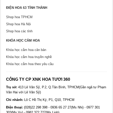
ĐIỆN HOA 63 TỈNH THÀNH
Shop hoa TPHCM
Shop hoa Hà Nội
Shop hoa các tỉnh
KHÓA HỌC CẮM HOA
Khóa học cắm hoa căn bản
Khóa học cắm hoa truyền nghề
Khóa học cắm hoa theo yêu cầu
CÔNG TY CP XNK HOA TƯƠI 360
Trụ sở:
413 Lê Văn Sỹ, P.2, Q.Tân Bình, TPHCM(Gần ngã tư Phạm
Văn Hai với Lê Văn Sỹ)
Chi nhánh:
Lô C Hồ Thị Kỷ, P1, Q10, TPHCM
Điện thoại:
(028)22 298 398 - 0936 65 27 27(Ms Nhi) - 0977 301
303(Ms Vy) - 0982 372 727(Ms Linh)