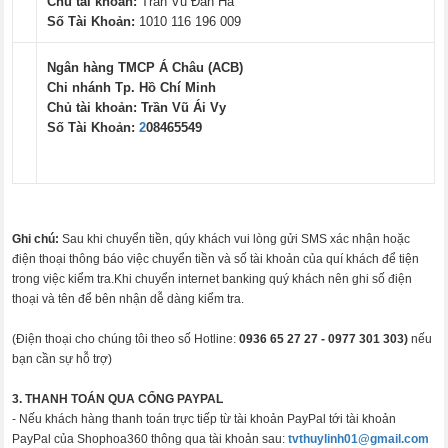
Chủ tài khoản:
Trần Vũ Đan Hà
Số Tài Khoản:
1010 116 196 009
Ngân hàng TMCP Á Châu (ACB)
Chi nhánh Tp. Hồ Chí Minh
Chủ tài khoản:
Trần Vũ Ái Vy
Số Tài Khoản:
2
08465549
Ghi chú:
Sau khi chuyển tiền, qúy khách vui lòng gửi SMS xác nhận hoặc
điện thoại thông báo việc chuyển tiền và số tài khoản của quí khách để tiện
trong việc kiểm tra.Khi chuyển internet banking quý khách nên ghi số điện
thoại và tên để bên nhận dễ dàng kiểm tra.
(Điện thoại cho chúng tôi theo số Hotline:
0936 65 27 27 -
0977 301 303)
nếu
bạn cần sự hỗ trợ)
3. THANH TOÁN QUA CỔNG PAYPAL
- Nếu khách hàng thanh toán trực tiếp từ tài khoản PayPal tới tài khoản
PayPal của Shophoa360 thông qua tài khoản sau:
tvthuylinh01@gmail.com