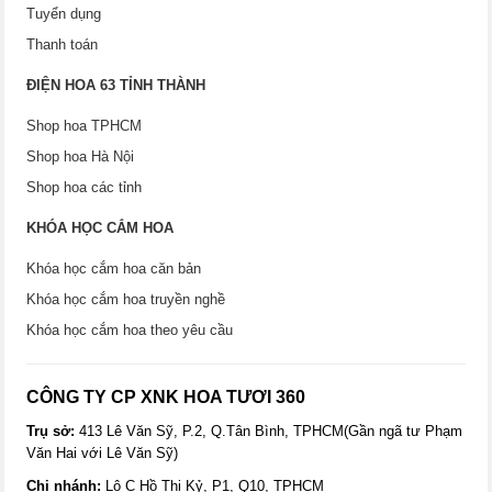
Tuyển dụng
Thanh toán
ĐIỆN HOA 63 TỈNH THÀNH
Shop hoa TPHCM
Shop hoa Hà Nội
Shop hoa các tỉnh
KHÓA HỌC CẮM HOA
Khóa học cắm hoa căn bản
Khóa học cắm hoa truyền nghề
Khóa học cắm hoa theo yêu cầu
CÔNG TY CP XNK HOA TƯƠI 360
Trụ sở:
413 Lê Văn Sỹ, P.2, Q.Tân Bình, TPHCM(Gần ngã tư Phạm
Văn Hai với Lê Văn Sỹ)
Chi nhánh:
Lô C Hồ Thị Kỷ, P1, Q10, TPHCM