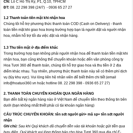
CN:
Lô C Hồ Thị Kỷ, P1, Q.10, TPHCM
ĐT:
08. 22 298 398 (24/7) - 0936 65 27 27
1.2 Thanh toán tiền mặt khi nhận hoa
Chúng tôi hỗ trợ phương thức thanh toán COD (Cash on Delivery) - thanh
toán tiền mặt khi giao hoa trong trường hợp bạn là người đặt và người nhận
hoa, nhằm hỗ trợ tối đa việc đặt và nhận hàng.
1.3 Thu tiền mặt ở địa điểm khác
Trong trường hợp bạn không phải người nhận hoa để thanh toán tiền mặt khi
nhận hoa, bạn cũng không thể chuyển khoản hoặc đến văn phòng công ty
Hoa Tươi 360 để thanh toán, chúng tôi hỗ trợ giao hoa và thu tiền ở 2 địa
điểm khác nhau. Tuy nhiên, phương thức thanh toán này sẽ có thêm phí dịch
vụ (tùy khu vực). Vui lòng liên hệ nhân viên để biết thêm chi tiết (email
info@hoatuoi360.vn
hoặc hotline 08. 22 298 398 - 0936 65 27 27)
2. THANH TOÁN CHUYỂN KHOẢN QUA NGÂN HÀNG
Bạn đến bất kỳ ngân hàng nào ở Việt Nam để chuyển tiền theo thông tin bên
dưới (bạn không nhất thiết phải có tài khoản ngân hàng)
CẤU TRÚC CHUYỂN KHOẢN:
tên sdt người gửi+ mã sp+ tên sdt người
nhận
Ghi chú:
Sau khi Quý khách đã chuyển tiền vào tài khoản hoặc gửi tiền qua
bưu điện, Quý khách vui lòng thông báo cho Hoa Tươi 360 qua địa chỉ E-