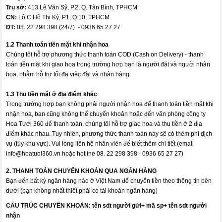
Trụ sở:
413 Lê Văn Sỹ, P.2, Q. Tân Bình, TPHCM
CN:
Lô C Hồ Thị Kỷ, P1, Q.10, TPHCM
ĐT:
08. 22 298 398 (24/7) - 0936 65 27 27
1.2 Thanh toán tiền mặt khi nhận hoa
Chúng tôi hỗ trợ phương thức thanh toán COD (Cash on Delivery) - thanh
toán tiền mặt khi giao hoa trong trường hợp bạn là người đặt và người nhận
hoa, nhằm hỗ trợ tối đa việc đặt và nhận hàng.
1.3 Thu tiền mặt ở địa điểm khác
Trong trường hợp bạn không phải người nhận hoa để thanh toán tiền mặt khi
nhận hoa, bạn cũng không thể chuyển khoản hoặc đến văn phòng công ty
Hoa Tươi 360 để thanh toán, chúng tôi hỗ trợ giao hoa và thu tiền ở 2 địa
điểm khác nhau. Tuy nhiên, phương thức thanh toán này sẽ có thêm phí dịch
vụ (tùy khu vực). Vui lòng liên hệ nhân viên để biết thêm chi tiết (email
info@hoatuoi360.vn
hoặc hotline 08. 22 298 398 - 0936 65 27 27)
2. THANH TOÁN CHUYỂN KHOẢN QUA NGÂN HÀNG
Bạn đến bất kỳ ngân hàng nào ở Việt Nam để chuyển tiền theo thông tin bên
dưới (bạn không nhất thiết phải có tài khoản ngân hàng)
CẤU TRÚC CHUYỂN KHOẢN:
tên sdt người gửi+ mã sp+ tên sdt người
nhận