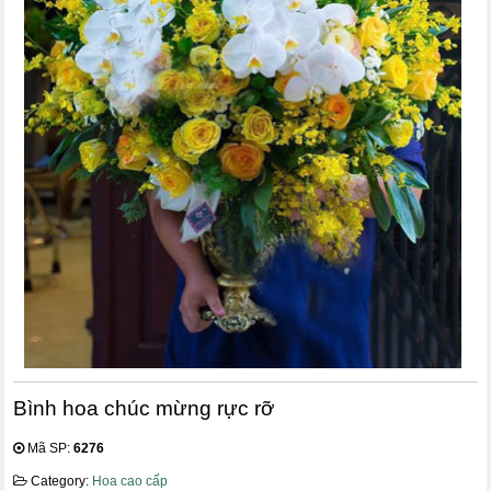
Bình hoa chúc mừng rực rỡ
Mã SP:
6276
Category:
Hoa cao cấp