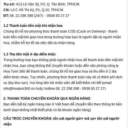
Trụ sở:
413 Lê Văn Sỹ, P.2, Q. Tân Bình, TPHCM
CN:
Lô C Hồ Thị Kỷ, P1, Q.10, TPHCM
ĐT:
08. 22 298 398 (24/7) - 0936 65 27 27
1.2 Thanh toán tiền mặt khi nhận hoa
Chúng tôi hỗ trợ phương thức thanh toán COD (Cash on Delivery) - thanh
toán tiền mặt khi giao hoa trong trường hợp bạn là người đặt và người nhận
hoa, nhằm hỗ trợ tối đa việc đặt và nhận hàng.
1.3 Thu tiền mặt ở địa điểm khác
Trong trường hợp bạn không phải người nhận hoa để thanh toán tiền mặt khi
nhận hoa, bạn cũng không thể chuyển khoản hoặc đến văn phòng công ty
Hoa Tươi 360 để thanh toán, chúng tôi hỗ trợ giao hoa và thu tiền ở 2 địa
điểm khác nhau. Tuy nhiên, phương thức thanh toán này sẽ có thêm phí dịch
vụ (tùy khu vực). Vui lòng liên hệ nhân viên để biết thêm chi tiết (email
info@hoatuoi360.vn
hoặc hotline 08. 22 298 398 - 0936 65 27 27)
2. THANH TOÁN CHUYỂN KHOẢN QUA NGÂN HÀNG
Bạn đến bất kỳ ngân hàng nào ở Việt Nam để chuyển tiền theo thông tin bên
dưới (bạn không nhất thiết phải có tài khoản ngân hàng)
CẤU TRÚC CHUYỂN KHOẢN:
tên sdt người gửi+ mã sp+ tên sdt người
nhận