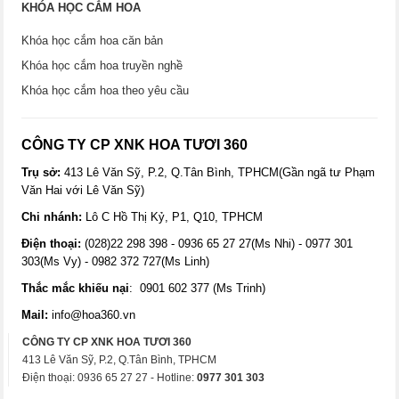
KHÓA HỌC CẮM HOA
Khóa học cắm hoa căn bản
Khóa học cắm hoa truyền nghề
Khóa học cắm hoa theo yêu cầu
CÔNG TY CP XNK HOA TƯƠI 360
Trụ sở:
413 Lê Văn Sỹ, P.2, Q.Tân Bình, TPHCM(Gần ngã tư Phạm
Văn Hai với Lê Văn Sỹ)
Chi nhánh:
Lô C Hồ Thị Kỷ, P1, Q10, TPHCM
Điện thoại:
(028)22 298 398 - 0936 65 27 27(Ms Nhi) - 0977 301
303(Ms Vy) - 0982 372 727(Ms Linh)
Thắc mắc khiếu nại
: 0901 602 377 (Ms Trinh)
Mail:
info@hoa360.vn
CÔNG TY CP XNK HOA TƯƠI 360
413 Lê Văn Sỹ, P.2, Q.Tân Bình, TPHCM
Điện thoại: 0936 65 27 27 - Hotline:
0977 301 303