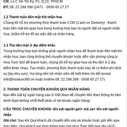
CN:
Lô C Hồ Thị Kỷ, P1, Q.10, TPHCM
ĐT:
08. 22 298 398 (24/7) - 0936 65 27 27
1.2 Thanh toán tiền mặt khi nhận hoa
Chúng tôi hỗ trợ phương thức thanh toán COD (Cash on Delivery) - thanh
toán tiền mặt khi giao hoa trong trường hợp bạn là người đặt và người nhận
hoa, nhằm hỗ trợ tối đa việc đặt và nhận hàng.
1.3 Thu tiền mặt ở địa điểm khác
Trong trường hợp bạn không phải người nhận hoa để thanh toán tiền mặt khi
nhận hoa, bạn cũng không thể chuyển khoản hoặc đến văn phòng công ty
Hoa Tươi 360 để thanh toán, chúng tôi hỗ trợ giao hoa và thu tiền ở 2 địa
điểm khác nhau. Tuy nhiên, phương thức thanh toán này sẽ có thêm phí dịch
vụ (tùy khu vực). Vui lòng liên hệ nhân viên để biết thêm chi tiết (email
info@hoatuoi360.vn
hoặc hotline 08. 22 298 398 - 0936 65 27 27)
2. THANH TOÁN CHUYỂN KHOẢN QUA NGÂN HÀNG
Bạn đến bất kỳ ngân hàng nào ở Việt Nam để chuyển tiền theo thông tin bên
dưới (bạn không nhất thiết phải có tài khoản ngân hàng)
CẤU TRÚC CHUYỂN KHOẢN:
tên sdt người gửi+ mã sp+ tên sdt người
nhận
Ghi chú:
Sau khi Quý khách đã chuyển tiền vào tài khoản hoặc gửi tiền qua
bưu điện, Quý khách vui lòng thông báo cho Hoa Tươi 360 qua địa chỉ E-