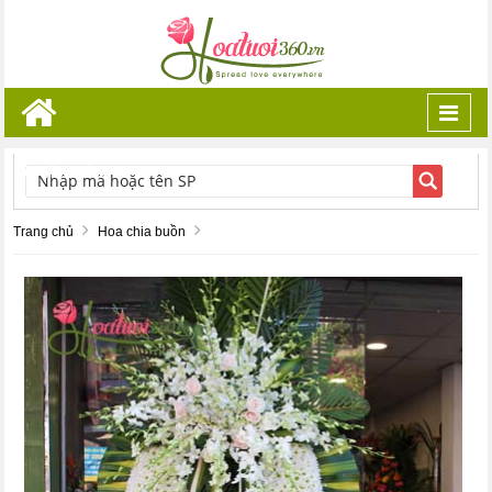
Toggl
navig
TÌM KIẾM
Trang chủ
Hoa chia buồn