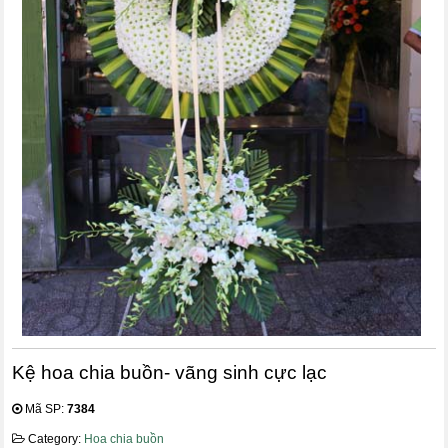
Kệ hoa chia buồn- vãng sinh cực lạc
Mã SP:
7384
Category:
Hoa chia buồn