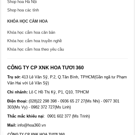
Shop hoa Hà Nội
Shop hoa các tỉnh
KHÓA HỌC CẮM HOA
Khóa học cắm hoa căn bản
Khóa học cắm hoa truyền nghề
Khóa học cắm hoa theo yêu cầu
CÔNG TY CP XNK HOA TƯƠI 360
Trụ sở:
413 Lê Văn Sỹ, P.2, Q.Tân Bình, TPHCM(Gần ngã tư Phạm
Văn Hai với Lê Văn Sỹ)
Chi nhánh:
Lô C Hồ Thị Kỷ, P1, Q10, TPHCM
Điện thoại:
(028)22 298 398 - 0936 65 27 27(Ms Nhi) - 0977 301
303(Ms Vy) - 0982 372 727(Ms Linh)
Thắc mắc khiếu nại
: 0901 602 377 (Ms Trinh)
Mail:
info@hoa360.vn
CÔNG TY CP XNK HOA TƯƠI 360