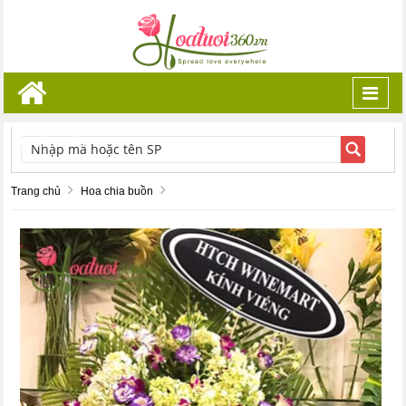
Toggl
navig
TÌM KIẾM
Trang chủ
Hoa chia buồn