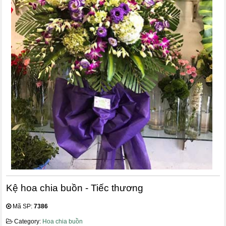
Kệ hoa chia buồn - Tiếc thương
Mã SP:
7386
Category:
Hoa chia buồn