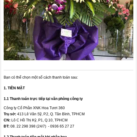
Bạn có thể chọn một số cách thanh toán sau:
1. TIỀN MẶT
1.1 Thanh toán trực tiếp tại văn phòng công ty
Công ty Cổ Phần XNK Hoa Tươi 360
Trụ sở:
413 Lê Văn Sỹ, P.2, Q. Tân Bình, TPHCM
CN:
Lô C Hồ Thị Kỷ, P1, Q.10, TPHCM
ĐT:
08. 22 298 398 (24/7) - 0936 65 27 27
1.2 Thanh toán tiền mặt khi nhận hoa