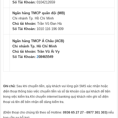
Số Tài Khoản:
0104212659
Ngân hàng TMCP quân đội (MB)
Chi nhánh Tp. Hồ Chí Minh
Chủ tài khoản:
Trần Vũ Đan Hà
Số Tài Khoản:
1010 116 196 009
Ngân hàng TMCP Á Châu (ACB)
Chi nhánh Tp. Hồ Chí Minh
Chủ tài khoản:
Trần Vũ Ái Vy
Số Tài Khoản:
2
08465549
Ghi chú:
Sau khi chuyển tiền, qúy khách vui lòng gửi SMS xác nhận hoặc
điện thoại thông báo việc chuyển tiền và số tài khoản của quí khách để tiện
trong việc kiểm tra.Khi chuyển internet banking quý khách nên ghi số điện
thoại và tên để bên nhận dễ dàng kiểm tra.
(Điện thoại cho chúng tôi theo số Hotline:
0936 65 27 27 -
0977 301 303)
nếu
bạn cần sự hỗ trợ)