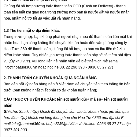
Chúng tôi hỗ trợ phương thức thanh toán COD (Cash on Delivery) - thanh
toán tiền mặt khi giao hoa trong trường hợp bạn là người đặt và người nhận
hoa, nhằm hỗ trợ tối đa việc đặt và nhận hàng.
1.3 Thu tiền mặt ở địa điểm khác
Trong trường hợp bạn không phải người nhận hoa để thanh toán tiền mặt khi
nhận hoa, bạn cũng không thể chuyển khoản hoặc đến văn phòng công ty
Hoa Tươi 360 để thanh toán, chúng tôi hỗ trợ giao hoa và thu tiền ở 2 địa
điểm khác nhau. Tuy nhiên, phương thức thanh toán này sẽ có thêm phí dịch
vụ (tùy khu vực). Vui lòng liên hệ nhân viên để biết thêm chi tiết (email
info@hoatuoi360.vn
hoặc hotline 08. 22 298 398 - 0936 65 27 27)
2. THANH TOÁN CHUYỂN KHOẢN QUA NGÂN HÀNG
Bạn đến bất kỳ ngân hàng nào ở Việt Nam để chuyển tiền theo thông tin bên
dưới (bạn không nhất thiết phải có tài khoản ngân hàng)
CẤU TRÚC CHUYỂN KHOẢN:
tên sdt người gửi+ mã sp+ tên sdt người
nhận
Ghi chú:
Sau khi Quý khách đã chuyển tiền vào tài khoản hoặc gửi tiền qua
bưu điện, Quý khách vui lòng thông báo cho Hoa Tươi 360 qua địa chỉ E-
mail:
info@hoatuoi360.vn
hoặc SMS/gọi điện về Hotline: 0936 65 27 27 hoặc
0977 301 303.