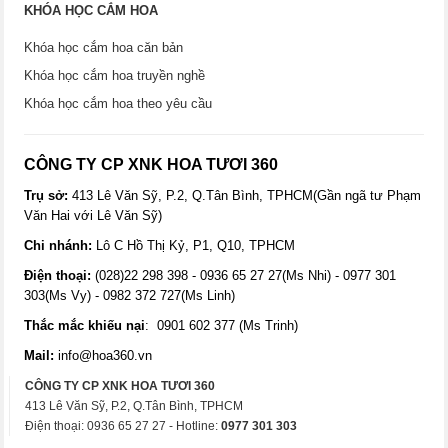
KHÓA HỌC CẮM HOA
Khóa học cắm hoa căn bản
Khóa học cắm hoa truyền nghề
Khóa học cắm hoa theo yêu cầu
CÔNG TY CP XNK HOA TƯƠI 360
Trụ sở:
413 Lê Văn Sỹ, P.2, Q.Tân Bình, TPHCM(Gần ngã tư Phạm
Văn Hai với Lê Văn Sỹ)
Chi nhánh:
Lô C Hồ Thị Kỷ, P1, Q10, TPHCM
Điện thoại:
(028)22 298 398 - 0936 65 27 27(Ms Nhi) - 0977 301
303(Ms Vy) - 0982 372 727(Ms Linh)
Thắc mắc khiếu nại
: 0901 602 377 (Ms Trinh)
Mail:
info@hoa360.vn
CÔNG TY CP XNK HOA TƯƠI 360
413 Lê Văn Sỹ, P.2, Q.Tân Bình, TPHCM
Điện thoại: 0936 65 27 27 - Hotline:
0977 301 303