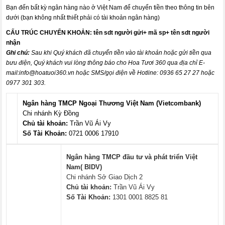
Bạn đến bất kỳ ngân hàng nào ở Việt Nam để chuyển tiền theo thông tin bên
dưới (bạn không nhất thiết phải có tài khoản ngân hàng)
CẤU TRÚC CHUYỂN KHOẢN:
tên sdt người gửi+ mã sp+ tên sdt người
nhận
Ghi chú:
Sau khi Quý khách đã chuyển tiền vào tài khoản hoặc gửi tiền qua
bưu điện, Quý khách vui lòng thông báo cho Hoa Tươi 360 qua địa chỉ E-
mail:
info@hoatuoi360.vn
hoặc SMS/gọi điện về Hotline: 0936 65 27 27 hoặc
0977 301 303.
Ngân hàng TMCP Ngoại Thương Việt Nam (Vietcombank)
Chi nhánh Kỳ Đồng
Chủ tài khoản:
Trần Vũ Ái Vy
Số Tài Khoản:
0721 0006 17910
Ngân hàng TMCP đầu tư và phát triển Việt
Nam( BIDV)
Chi nhánh Sở Giao Dịch 2
Chủ tài khoản:
Trần Vũ Ái Vy
Số Tài Khoản:
1301 0001 8825 81