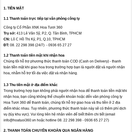
1. TIỀN MẶT
1.1 Thanh toán trực tiếp tại văn phòng công ty
Công ty Cổ Phần XNK Hoa Tươi 360
Trụ sở:
413 Lê Văn Sỹ, P.2, Q. Tân Bình, TPHCM
CN:
Lô C Hồ Thị Kỷ, P1, Q.10, TPHCM
ĐT:
08. 22 298 398 (24/7) - 0936 65 27 27
1.2 Thanh toán tiền mặt khi nhận hoa
Chúng tôi hỗ trợ phương thức thanh toán COD (Cash on Delivery) - thanh
toán tiền mặt khi giao hoa trong trường hợp bạn là người đặt và người nhận
hoa, nhằm hỗ trợ tối đa việc đặt và nhận hàng.
1.3 Thu tiền mặt ở địa điểm khác
Trong trường hợp bạn không phải người nhận hoa để thanh toán tiền mặt khi
nhận hoa, bạn cũng không thể chuyển khoản hoặc đến văn phòng công ty
Hoa Tươi 360 để thanh toán, chúng tôi hỗ trợ giao hoa và thu tiền ở 2 địa
điểm khác nhau. Tuy nhiên, phương thức thanh toán này sẽ có thêm phí dịch
vụ (tùy khu vực). Vui lòng liên hệ nhân viên để biết thêm chi tiết (email
info@hoatuoi360.vn
hoặc hotline 08. 22 298 398 - 0936 65 27 27)
2. THANH TOÁN CHUYỂN KHOẢN QUA NGÂN HÀNG