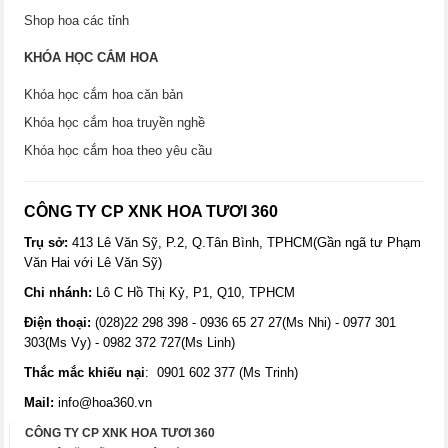
Shop hoa các tỉnh
KHÓA HỌC CẮM HOA
Khóa học cắm hoa căn bản
Khóa học cắm hoa truyền nghề
Khóa học cắm hoa theo yêu cầu
CÔNG TY CP XNK HOA TƯƠI 360
Trụ sở:
413 Lê Văn Sỹ, P.2, Q.Tân Bình, TPHCM(Gần ngã tư Phạm
Văn Hai với Lê Văn Sỹ)
Chi nhánh:
Lô C Hồ Thị Kỷ, P1, Q10, TPHCM
Điện thoại:
(028)22 298 398 - 0936 65 27 27(Ms Nhi) - 0977 301
303(Ms Vy) - 0982 372 727(Ms Linh)
Thắc mắc khiếu nại
: 0901 602 377 (Ms Trinh)
Mail:
info@hoa360.vn
CÔNG TY CP XNK HOA TƯƠI 360