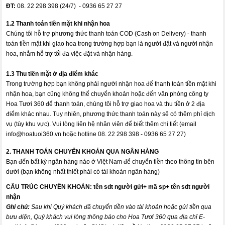
ĐT:
08. 22 298 398 (24/7) - 0936 65 27 27
1.2 Thanh toán tiền mặt khi nhận hoa
Chúng tôi hỗ trợ phương thức thanh toán COD (Cash on Delivery) - thanh
toán tiền mặt khi giao hoa trong trường hợp bạn là người đặt và người nhận
hoa, nhằm hỗ trợ tối đa việc đặt và nhận hàng.
1.3 Thu tiền mặt ở địa điểm khác
Trong trường hợp bạn không phải người nhận hoa để thanh toán tiền mặt khi
nhận hoa, bạn cũng không thể chuyển khoản hoặc đến văn phòng công ty
Hoa Tươi 360 để thanh toán, chúng tôi hỗ trợ giao hoa và thu tiền ở 2 địa
điểm khác nhau. Tuy nhiên, phương thức thanh toán này sẽ có thêm phí dịch
vụ (tùy khu vực). Vui lòng liên hệ nhân viên để biết thêm chi tiết (email
info@hoatuoi360.vn
hoặc hotline 08. 22 298 398 - 0936 65 27 27)
2. THANH TOÁN CHUYỂN KHOẢN QUA NGÂN HÀNG
Bạn đến bất kỳ ngân hàng nào ở Việt Nam để chuyển tiền theo thông tin bên
dưới (bạn không nhất thiết phải có tài khoản ngân hàng)
CẤU TRÚC CHUYỂN KHOẢN:
tên sdt người gửi+ mã sp+ tên sdt người
nhận
Ghi chú:
Sau khi Quý khách đã chuyển tiền vào tài khoản hoặc gửi tiền qua
bưu điện, Quý khách vui lòng thông báo cho Hoa Tươi 360 qua địa chỉ E-