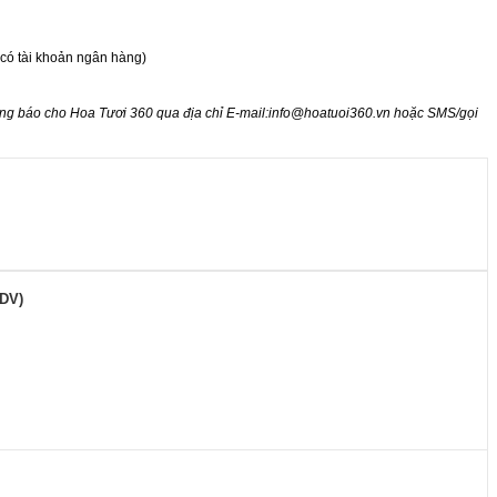
 có tài khoản ngân hàng)
ông báo cho Hoa Tươi 360 qua địa chỉ E-mail:
info@hoatuoi360.vn
hoặc SMS/gọi
IDV)