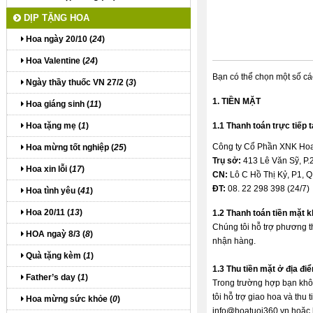
DỊP TẶNG HOA
Hoa ngày 20/10 (
24
)
Hoa Valentine (
24
)
Bạn có thể chọn một số cá
Ngày thầy thuốc VN 27/2 (
3
)
1. TIỀN MẶT
Hoa giáng sinh (
11
)
Hoa tặng mẹ (
1
)
1.1 Thanh toán trực tiếp 
Công ty Cổ Phần XNK Hoa
Hoa mừng tốt nghiệp (
25
)
Trụ sở:
413 Lê Văn Sỹ, P.
Hoa xin lỗi (
17
)
CN:
Lô C Hồ Thị Kỷ, P1, 
ĐT:
08. 22 298 398 (24/7)
Hoa tình yêu (
41
)
Hoa 20/11 (
13
)
1.2 Thanh toán tiền mặt k
Chúng tôi hỗ trợ phương th
HOA ngaỳ 8/3 (
8
)
nhận hàng.
Quà tặng kèm (
1
)
1.3 Thu tiền mặt ở địa đi
Father’s day (
1
)
Trong trường hợp bạn khô
tôi hỗ trợ giao hoa và thu
Hoa mừng sức khỏe (
0
)
info@hoatuoi360.vn
hoặc h