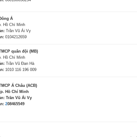
Đông Á
p. Hồ Chí Minh
ản:
Trần Vũ Ái Vy
n:
0104212659
TMCP quân đội (MB)
p. Hồ Chí Minh
ản:
Trần Vũ Đan Hà
n:
1010 116 196 009
TMCP Á Châu (ACB)
p. Hồ Chí Minh
ản:
Trần Vũ Ái Vy
n:
2
08465549