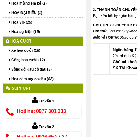
Hoa mừng em bé (
1
)
2. THANH TOÁN CHUY
HOA ĐẠI BIỂU (
1
)
Bạn đến bất kỳ ngân hàng 
Hoa Vip (
29
)
CẤU TRÚC CHUYỂN KH
Ghi chú:
Sau khi Quý khác
Hoa sự kiện (
15
)
điện về Hotline: 0936 65 
HOA CƯỚI
Ngân hàng T
Xe hoa cưới (
18
)
Chi nhánh Kỳ
Cổng hoa cưới (
12
)
Chủ tài khoả
Số Tài Khoả
Vòng đội đầu cô dâu (
3
)
Hoa cầm tay cô dâu (
82
)
SUPPORT
Tư vấn 1
Hotline: 0977 301 303
Tư vấn 2
Hotline: 0936 65 27 27