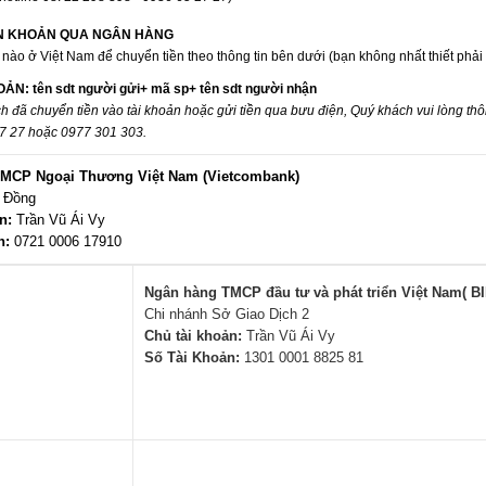
ỂN KHOẢN QUA NGÂN HÀNG
nào ở Việt Nam để chuyển tiền theo thông tin bên dưới (bạn không nhất thiết phải
OẢN:
tên sdt người gửi+ mã sp+ tên sdt người nhận
h đã chuyển tiền vào tài khoản hoặc gửi tiền qua bưu điện, Quý khách vui lòng th
27 27 hoặc 0977 301 303.
MCP Ngoại Thương Việt Nam (Vietcombank)
 Đồng
n:
Trần Vũ Ái Vy
n:
0721 0006 17910
Ngân hàng TMCP đầu tư và phát triển Việt Nam( B
Chi nhánh Sở Giao Dịch 2
Chủ tài khoản:
Trần Vũ Ái Vy
Số Tài Khoản:
1301 0001 8825 81