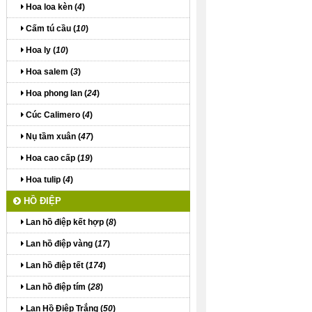
Hoa loa kèn (
4
)
Cấm tú cầu (
10
)
Hoa ly (
10
)
Hoa salem (
3
)
Hoa phong lan (
24
)
Cúc Calimero (
4
)
Nụ tầm xuân (
47
)
Hoa cao cấp (
19
)
Hoa tulip (
4
)
HỒ ĐIỆP
Lan hồ điệp kết hợp (
8
)
Lan hồ điệp vàng (
17
)
Lan hồ điệp tết (
174
)
Lan hồ điệp tím (
28
)
Lan Hồ Điệp Trắng (
50
)