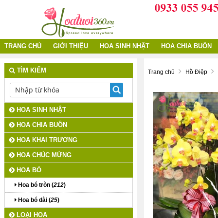
TRANG CHỦ
GIỚI THIỆU
HOA SINH NHẬT
HOA CHIA BUỒN
TÌM KIẾM
Trang chủ
Hồ Điệp
HOA SINH NHẬT
HOA CHIA BUỒN
HOA KHAI TRƯƠNG
HOA CHÚC MỪNG
HOA BÓ
Hoa bó tròn (
212
)
Hoa bó dài (
25
)
LOẠI HOA