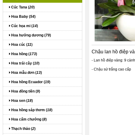
Cúc Tana (
20
)
Hoa Baby (
54
)
Cúc họa mi (
14
)
Hoa hướng dương (
79
)
Hoa cúc (
11
)
Chậu lan hồ điệp v
Hoa hồng (
173
)
- Lan hồ điệp vàng: 9 càn
Hoa trái cây (
10
)
- Chậu sứ trắng cao cấp
Hoa mẫu đơn (
13
)
Hoa hồng Ecuador (
19
)
Hoa đồng tiền (
9
)
Hoa sen (
18
)
Hoa hồng sáp thơm (
18
)
Hoa cẩm chướng (
8
)
Thạch thảo (
2
)