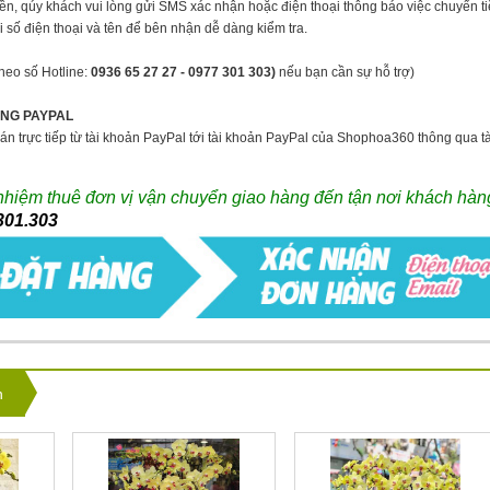
ền, qúy khách vui lòng gửi SMS xác nhận hoặc điện thoại thông báo việc chuyển tiền
 số điện thoại và tên để bên nhận dễ dàng kiểm tra.
theo số Hotline:
0936 65 27 27 -
0977 301 303)
nếu bạn cần sự hỗ trợ)
ỔNG PAYPAL
án trực tiếp từ tài khoản PayPal tới tài khoản PayPal của Shophoa360 thông qua t
 nhiệm thuê đơn vị vận chuyển giao hàng đến tận nơi khách hàn
301.303
n