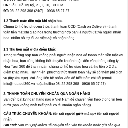
CN:
Lô C Hồ Thị Kỷ, P1, Q.10, TPHCM
ĐT:
08. 22 298 398 (24/7) - 0936 65 27 27
1.2 Thanh toán tiền mặt khi nhận hoa
Chúng tôi hỗ trợ phương thức thanh toán COD (Cash on Delivery) - thanh
toán tiền mặt khi giao hoa trong trường hợp bạn là người đặt và người nhận
hoa, nhằm hỗ trợ tối đa việc đặt và nhận hàng.
1.3 Thu tiền mặt ở địa điểm khác
Trong trường hợp bạn không phải người nhận hoa để thanh toán tiền mặt khi
nhận hoa, bạn cũng không thể chuyển khoản hoặc đến văn phòng công ty
Hoa Tươi 360 để thanh toán, chúng tôi hỗ trợ giao hoa và thu tiền ở 2 địa
điểm khác nhau. Tuy nhiên, phương thức thanh toán này sẽ có thêm phí dịch
vụ (tùy khu vực). Vui lòng liên hệ nhân viên để biết thêm chi tiết (email
info@hoatuoi360.vn
hoặc hotline 08. 22 298 398 - 0936 65 27 27)
2. THANH TOÁN CHUYỂN KHOẢN QUA NGÂN HÀNG
Bạn đến bất kỳ ngân hàng nào ở Việt Nam để chuyển tiền theo thông tin bên
dưới (bạn không nhất thiết phải có tài khoản ngân hàng)
CẤU TRÚC CHUYỂN KHOẢN:
tên sdt người gửi+ mã sp+ tên sdt người
nhận
Ghi chú:
Sau khi Quý khách đã chuyển tiền vào tài khoản hoặc gửi tiền qua