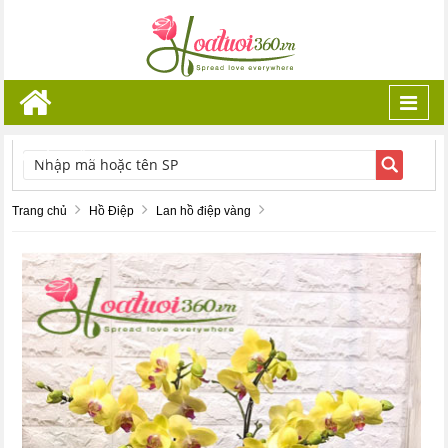
Toggl
navig
TÌM KIẾM
Trang chủ
Hồ Điệp
Lan hồ điệp vàng