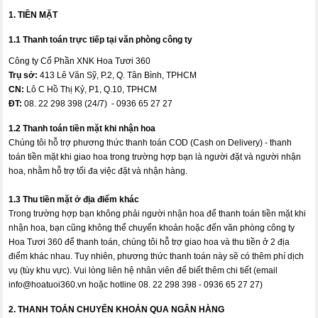
1. TIỀN MẶT
1.1 Thanh toán trực tiếp tại văn phòng công ty
Công ty Cổ Phần XNK Hoa Tươi 360
Trụ sở:
413 Lê Văn Sỹ, P.2, Q. Tân Bình, TPHCM
CN:
Lô C Hồ Thị Kỷ, P1, Q.10, TPHCM
ĐT:
08. 22 298 398 (24/7) - 0936 65 27 27
1.2 Thanh toán tiền mặt khi nhận hoa
Chúng tôi hỗ trợ phương thức thanh toán COD (Cash on Delivery) - thanh
toán tiền mặt khi giao hoa trong trường hợp bạn là người đặt và người nhận
hoa, nhằm hỗ trợ tối đa việc đặt và nhận hàng.
1.3 Thu tiền mặt ở địa điểm khác
Trong trường hợp bạn không phải người nhận hoa để thanh toán tiền mặt khi
nhận hoa, bạn cũng không thể chuyển khoản hoặc đến văn phòng công ty
Hoa Tươi 360 để thanh toán, chúng tôi hỗ trợ giao hoa và thu tiền ở 2 địa
điểm khác nhau. Tuy nhiên, phương thức thanh toán này sẽ có thêm phí dịch
vụ (tùy khu vực). Vui lòng liên hệ nhân viên để biết thêm chi tiết (email
info@hoatuoi360.vn
hoặc hotline 08. 22 298 398 - 0936 65 27 27)
2. THANH TOÁN CHUYỂN KHOẢN QUA NGÂN HÀNG