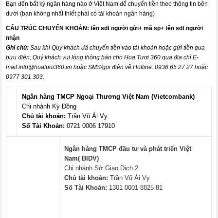
Bạn đến bất kỳ ngân hàng nào ở Việt Nam để chuyển tiền theo thông tin bên
dưới (bạn không nhất thiết phải có tài khoản ngân hàng)
CẤU TRÚC CHUYỂN KHOẢN:
tên sdt người gửi+ mã sp+ tên sdt người
nhận
Ghi chú:
Sau khi Quý khách đã chuyển tiền vào tài khoản hoặc gửi tiền qua
bưu điện, Quý khách vui lòng thông báo cho Hoa Tươi 360 qua địa chỉ E-
mail:
info@hoatuoi360.vn
hoặc SMS/gọi điện về Hotline: 0936 65 27 27 hoặc
0977 301 303.
Ngân hàng TMCP Ngoại Thương Việt Nam (Vietcombank)
Chi nhánh Kỳ Đồng
Chủ tài khoản:
Trần Vũ Ái Vy
Số Tài Khoản:
0721 0006 17910
Ngân hàng TMCP đầu tư và phát triển Việt
Nam( BIDV)
Chi nhánh Sở Giao Dịch 2
Chủ tài khoản:
Trần Vũ Ái Vy
Số Tài Khoản:
1301 0001 8825 81