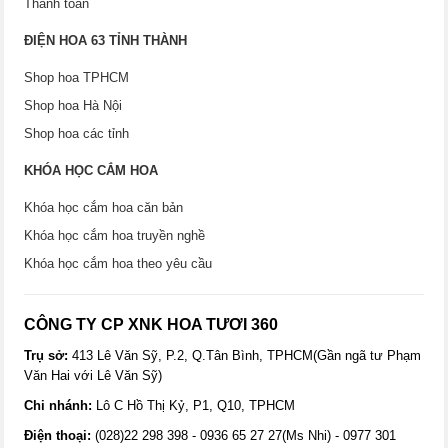
Thanh toán
ĐIỆN HOA 63 TỈNH THÀNH
Shop hoa TPHCM
Shop hoa Hà Nội
Shop hoa các tỉnh
KHÓA HỌC CẮM HOA
Khóa học cắm hoa căn bản
Khóa học cắm hoa truyền nghề
Khóa học cắm hoa theo yêu cầu
CÔNG TY CP XNK HOA TƯƠI 360
Trụ sở:
413 Lê Văn Sỹ, P.2, Q.Tân Bình, TPHCM(Gần ngã tư Phạm
Văn Hai với Lê Văn Sỹ)
Chi nhánh:
Lô C Hồ Thị Kỷ, P1, Q10, TPHCM
Điện thoại:
(028)22 298 398 - 0936 65 27 27(Ms Nhi) - 0977 301