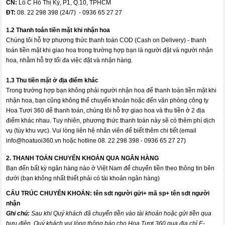
CN:
Lô C Hồ Thị Kỷ, P1, Q.10, TPHCM
ĐT:
08. 22 298 398 (24/7) - 0936 65 27 27
1.2 Thanh toán tiền mặt khi nhận hoa
Chúng tôi hỗ trợ phương thức thanh toán COD (Cash on Delivery) - thanh
toán tiền mặt khi giao hoa trong trường hợp bạn là người đặt và người nhận
hoa, nhằm hỗ trợ tối đa việc đặt và nhận hàng.
1.3 Thu tiền mặt ở địa điểm khác
Trong trường hợp bạn không phải người nhận hoa để thanh toán tiền mặt khi
nhận hoa, bạn cũng không thể chuyển khoản hoặc đến văn phòng công ty
Hoa Tươi 360 để thanh toán, chúng tôi hỗ trợ giao hoa và thu tiền ở 2 địa
điểm khác nhau. Tuy nhiên, phương thức thanh toán này sẽ có thêm phí dịch
vụ (tùy khu vực). Vui lòng liên hệ nhân viên để biết thêm chi tiết (email
info@hoatuoi360.vn
hoặc hotline 08. 22 298 398 - 0936 65 27 27)
2. THANH TOÁN CHUYỂN KHOẢN QUA NGÂN HÀNG
Bạn đến bất kỳ ngân hàng nào ở Việt Nam để chuyển tiền theo thông tin bên
dưới (bạn không nhất thiết phải có tài khoản ngân hàng)
CẤU TRÚC CHUYỂN KHOẢN:
tên sdt người gửi+ mã sp+ tên sdt người
nhận
Ghi chú:
Sau khi Quý khách đã chuyển tiền vào tài khoản hoặc gửi tiền qua
bưu điện, Quý khách vui lòng thông báo cho Hoa Tươi 360 qua địa chỉ E-