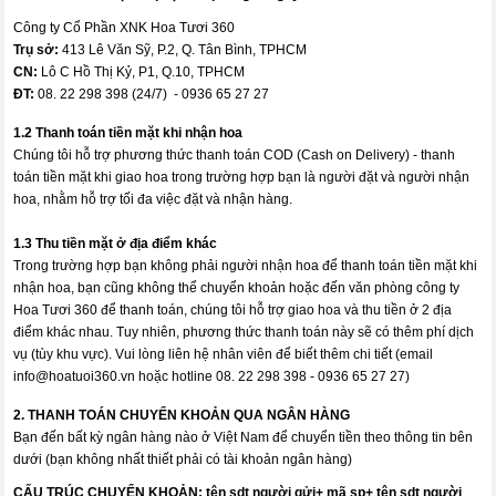
Công ty Cổ Phần XNK Hoa Tươi 360
Trụ sở:
413 Lê Văn Sỹ, P.2, Q. Tân Bình, TPHCM
CN:
Lô C Hồ Thị Kỷ, P1, Q.10, TPHCM
ĐT:
08. 22 298 398 (24/7) - 0936 65 27 27
1.2 Thanh toán tiền mặt khi nhận hoa
Chúng tôi hỗ trợ phương thức thanh toán COD (Cash on Delivery) - thanh
toán tiền mặt khi giao hoa trong trường hợp bạn là người đặt và người nhận
hoa, nhằm hỗ trợ tối đa việc đặt và nhận hàng.
1.3 Thu tiền mặt ở địa điểm khác
Trong trường hợp bạn không phải người nhận hoa để thanh toán tiền mặt khi
nhận hoa, bạn cũng không thể chuyển khoản hoặc đến văn phòng công ty
Hoa Tươi 360 để thanh toán, chúng tôi hỗ trợ giao hoa và thu tiền ở 2 địa
điểm khác nhau. Tuy nhiên, phương thức thanh toán này sẽ có thêm phí dịch
vụ (tùy khu vực). Vui lòng liên hệ nhân viên để biết thêm chi tiết (email
info@hoatuoi360.vn
hoặc hotline 08. 22 298 398 - 0936 65 27 27)
2. THANH TOÁN CHUYỂN KHOẢN QUA NGÂN HÀNG
Bạn đến bất kỳ ngân hàng nào ở Việt Nam để chuyển tiền theo thông tin bên
dưới (bạn không nhất thiết phải có tài khoản ngân hàng)
CẤU TRÚC CHUYỂN KHOẢN:
tên sdt người gửi+ mã sp+ tên sdt người