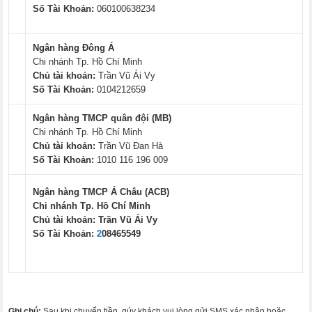
Số Tài Khoản:
060100638234
Ngân hàng Đông Á
Chi nhánh Tp. Hồ Chí Minh
Chủ tài khoản:
Trần Vũ Ái Vy
Số Tài Khoản:
0104212659
Ngân hàng TMCP quân đội (MB)
Chi nhánh Tp. Hồ Chí Minh
Chủ tài khoản:
Trần Vũ Đan Hà
Số Tài Khoản:
1010 116 196 009
Ngân hàng TMCP Á Châu (ACB)
Chi nhánh Tp. Hồ Chí Minh
Chủ tài khoản:
Trần Vũ Ái Vy
Số Tài Khoản:
2
08465549
Ghi chú:
Sau khi chuyển tiền, qúy khách vui lòng gửi SMS xác nhận hoặc