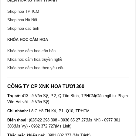
ĐIỆN HOA 63 TỈNH THÀNH
Shop hoa TPHCM
Shop hoa Hà Nội
Shop hoa các tỉnh
KHÓA HỌC CẮM HOA
Khóa học cắm hoa căn bản
Khóa học cắm hoa truyền nghề
Khóa học cắm hoa theo yêu cầu
CÔNG TY CP XNK HOA TƯƠI 360
Trụ sở:
413 Lê Văn Sỹ, P.2, Q.Tân Bình, TPHCM(Gần ngã tư Phạm
Văn Hai với Lê Văn Sỹ)
Chi nhánh:
Lô C Hồ Thị Kỷ, P1, Q10, TPHCM
Điện thoại:
(028)22 298 398 - 0936 65 27 27(Ms Nhi) - 0977 301
303(Ms Vy) - 0982 372 727(Ms Linh)
Thắc mắc khiếu nại
: 0901 602 377 (Ms Trinh)