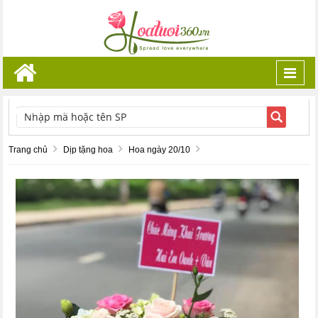
Toggl
navig
TÌM KIẾM
Trang chủ
Dịp tặng hoa
Hoa ngày 20/10