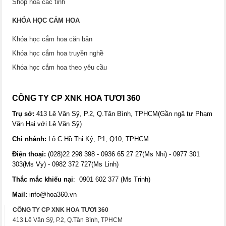
Shop hoa các tỉnh
KHÓA HỌC CẮM HOA
Khóa học cắm hoa căn bản
Khóa học cắm hoa truyền nghề
Khóa học cắm hoa theo yêu cầu
CÔNG TY CP XNK HOA TƯƠI 360
Trụ sở:
413 Lê Văn Sỹ, P.2, Q.Tân Bình, TPHCM(Gần ngã tư Phạm
Văn Hai với Lê Văn Sỹ)
Chi nhánh:
Lô C Hồ Thị Kỷ, P1, Q10, TPHCM
Điện thoại:
(028)22 298 398 - 0936 65 27 27(Ms Nhi) - 0977 301
303(Ms Vy) - 0982 372 727(Ms Linh)
Thắc mắc khiếu nại
: 0901 602 377 (Ms Trinh)
Mail:
info@hoa360.vn
CÔNG TY CP XNK HOA TƯƠI 360
413 Lê Văn Sỹ, P.2, Q.Tân Bình, TPHCM