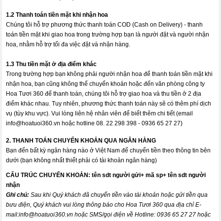
1.2 Thanh toán tiền mặt khi nhận hoa
Chúng tôi hỗ trợ phương thức thanh toán COD (Cash on Delivery) - thanh
toán tiền mặt khi giao hoa trong trường hợp bạn là người đặt và người nhận
hoa, nhằm hỗ trợ tối đa việc đặt và nhận hàng.
1.3 Thu tiền mặt ở địa điểm khác
Trong trường hợp bạn không phải người nhận hoa để thanh toán tiền mặt khi
nhận hoa, bạn cũng không thể chuyển khoản hoặc đến văn phòng công ty
Hoa Tươi 360 để thanh toán, chúng tôi hỗ trợ giao hoa và thu tiền ở 2 địa
điểm khác nhau. Tuy nhiên, phương thức thanh toán này sẽ có thêm phí dịch
vụ (tùy khu vực). Vui lòng liên hệ nhân viên để biết thêm chi tiết (email
info@hoatuoi360.vn
hoặc hotline 08. 22 298 398 - 0936 65 27 27)
2. THANH TOÁN CHUYỂN KHOẢN QUA NGÂN HÀNG
Bạn đến bất kỳ ngân hàng nào ở Việt Nam để chuyển tiền theo thông tin bên
dưới (bạn không nhất thiết phải có tài khoản ngân hàng)
CẤU TRÚC CHUYỂN KHOẢN:
tên sdt người gửi+ mã sp+ tên sdt người
nhận
Ghi chú:
Sau khi Quý khách đã chuyển tiền vào tài khoản hoặc gửi tiền qua
bưu điện, Quý khách vui lòng thông báo cho Hoa Tươi 360 qua địa chỉ E-
mail:
info@hoatuoi360.vn
hoặc SMS/gọi điện về Hotline: 0936 65 27 27 hoặc